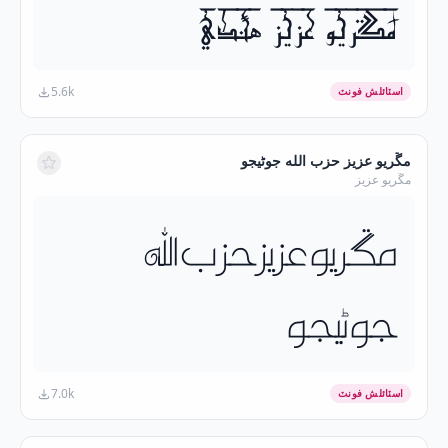
مڱريو عزيز هندي
5.6k
اسٽائلش فونٽ
مڱريو عزيز حزب الله جوڻيجو
مڱريو عزيز
مڱريو عزيز حزب الله
جوڻيجو
7.0k
اسٽائلش فونٽ