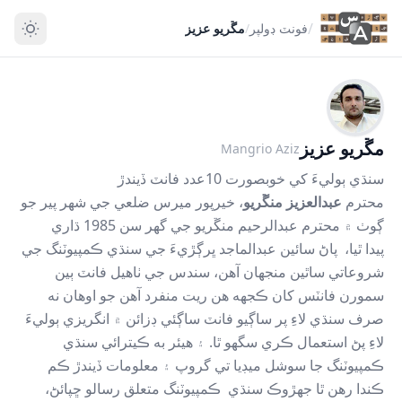
/
فونٽ ڊولپر
/
مڱريو عزيز
مڱريو عزيز
Mangrio Aziz
سنڌي ٻوليءَ کي خوبصورت 10عدد فانٽ ڏيندڙ
محترم
عبدالعزيز منڱريو
، خيرپور ميرس ضلعي جي شهر پير جو
ڳوٺ ۾ محترم عبدالرحيم منڱريو جي گهر سن 1985 ڌاري
پيدا ٿيا، پاڻ سائين عبدالماجد ڀرڳڙيءَ جي سنڌي ڪمپيوٽنگ جي
شروعاتي ساٿين منجهان آهن، سندس جي ٺاهيل فانٽ ٻين
سمورن فانٽس کان ڪجهه هن ريت منفرد آهن جو اوهان نه
صرف سنڌي لاءِ پر ساڳيو فانٽ ساڳئي ڊزائن ۾ انگريزي ٻوليءَ
لاءِ پڻ استعمال ڪري سگهو ٿا. ۽ هيئر به ڪيترائي سنڌي
ڪمپيوٽنگ جا سوشل ميڊيا تي گروپ ۽ معلومات ڏيندڙ ڪم
ڪندا رهن ٿا جهڙوڪ سنڌي ڪمپيوٽنگ متعلق رسالو ڇپائڻ،