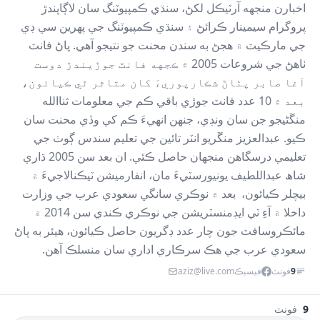
اخبارن منجهه آرٽيڪل لکڻ، سنڌي ڪمپيوٽنگ سان لاڳاپندڙ
پروگرام سيمينار ڪرائڻ ۽ سنڌي ڪمپيوٽنگ جي پهرين سي ڊي
جي مارڪيٽ ۾ هجڻ به سندن محنت جو نتيجو آهي. پاڻ فانٽ
ٺاهڻ جي شروعات 2005 ۾ ڪجهه فانٽ جوڙيندڙ دوست
آغا صابر پٺاڻ شڪارپوريءَ کان متاثر ٿي ڪيائون،
بعد ۾ 10 عدد فانٽ جوڙي باقي ڪم جي معلومات ثناالله
منڱڻيجو جن سان ونڊي، جنهن انهيءَ ڪم کي وڏي محنت سان
ڪيو. عبدالعزيز منڱريو انٽر تائين جي تعليم سندس ڳوٺ جي
تعليمي درسگاهن منجهان حاصل ڪئي. ان بعد سن 2005 ڌاري
شاھ عبداللطيف يونيورسٽيءَ مان، انفارميشن ٽيڪنالاجيءَ ۾
بيچلر ڪيائون، بعد ۾ نوڪري سانگي سعودي عرب جي وزارت
داخلا ۾ آءِ ٽي ايڊمنسٽريشن جي نوڪري ڪندي سن 2014 ۾
مائڪروسافٽ جون چار عدد ڊگريون حاصل ڪيائون، هيئر به پاڻ
سعودي عرب جي هڪ سرڪاري اداري سان منسلڪ آهن.
9
فونٽ
فيسبڪ
aziz@live.com
9
فونٽ