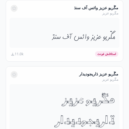
مڱريو عزيز وائس آف سنڌ
مڱريو عزيز
مڱريو عزيز وائس آف سنڌ
11.0k
اسٽائلش فونٽ
مڱريو عزيز ڌاريجوديدار
مڱريو عزيز
مڱريو عزيز
ڌاريجوديدار