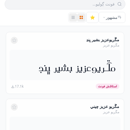
مشهور
⭐
مڱريوعزيز بشير ڀنڊ
مڱريو عزيز
مڱريوعزيز بشير ڀنڊ
17.1k
اسٽائلش فونٽ
مڱريو عزيز چيني
مڱريو عزيز